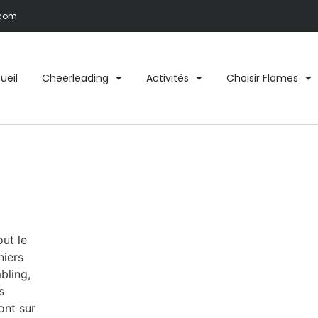
.com
ueil
Cheerleading
Activités
Choisir Flames
ut le
niers
bling,
s
ont sur