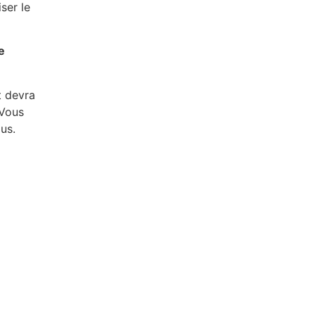
ser le
e
t devra
 Vous
us.